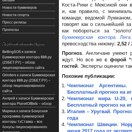
Коста-Рики с Мексикой они 
Новости букмекеров
и, как правило, с минимал
Новости спорта
команде, ведомой Лукманом,
Пресс-релизы
говорят как о сильнейшей за
Прогнозы
как побороться за “золот
букмекерская контора Лига
превосходства никому:
2,52 /
Горячие комментарии
BettingSOS
к записи
Прогноз
. Англичане умеют р
Букмекерская контора 888.ру
ждут. Но все же
с форой “
(23БЕТ.РУ) – обзор
гостей
. Эксперты оценили так
лицензированного сайта
Grinders
к записи
Букмекерская
Похожие публикации:
контора 888.ру (23БЕТ.РУ) –
обзор лицензированного
Чемпионат Аргентины.
сайта
Бесплатный прогноз на иг
Анлрей
к записи
Букмекерская
Чемпионат мира U-20, 
контора PlanetOfBets – обзор
Бесплатный прогноз на игр
Марина
к записи
Бонусная
Италия – Уругвай. Прогно
программа букмекерской
года
конторы 1xСтавка – все
Чемпионат Швеции. Норр
бонусы лицензированного
июня 2017 года от экспер
букмекера