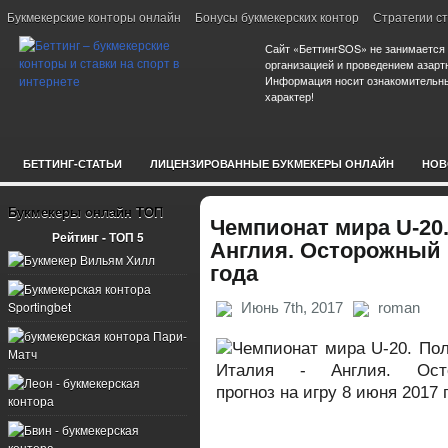
Букмекерские конторы онлайн
Бонусы букмекерских контор
Стратегии ст
Сайт «БеттингSOS» не занимается
организацией и проведением азарт
Информация носит ознакомительн
характер!
БЕТТИНГ-СТАТЬИ
ЛИЦЕНЗИРОВАННЫЕ БУКМЕКЕРЫ ОНЛАЙН
НОВ
Букмекеры онлайн ТОП
Чемпионат мира U-20
Рейтинг - ТОП 5
Англия. Осторожный п
года
Июнь 7th, 2017
roman