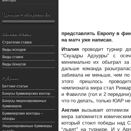
Турниры – Котировки БК
представлять Европу в фин
Основы ставок
на матч уже написан.
Стратегии ставок
Италия
проводит турнир до
Виды исходов
“Скуадры Адзурры” с осеч
Виды ставок
минимально их обыграл за 
Виды бонусов
дальше команда разыграла
забивала не меньше, чем по 2
Рубрики
этого пришлось проводит
Беттинг-статьи
чемпионата мира стал Риккар
Бонусы букмекерских контор
и Фавилли (гол и 2 передачи)
Бонусы лицензированных
что-то делать, только ЮАР не
букмекеров
Англия
вызывает оптимизм 
Букмекерские конторы –
мира запомнится комическим
обзоры
который стоил победы над С
Лицензированные букмекеры
“львят” на турнире. И у Ар
онлайн