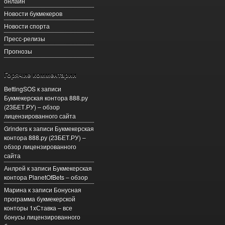
онлайн
Новости букмекеров
Новости спорта
Пресс-релизы
Прогнозы
Горячие комментарии
BettingSOS
к записи
Букмекерская контора 888.ру
(23БЕТ.РУ) – обзор
лицензированного сайта
Grinders
к записи
Букмекерская
контора 888.ру (23БЕТ.РУ) –
обзор лицензированного
сайта
Анлрей
к записи
Букмекерская
контора PlanetOfBets – обзор
Марина
к записи
Бонусная
программа букмекерской
конторы 1xСтавка – все
бонусы лицензированного