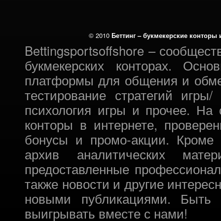
© 2010
Беттинг – букмекерские конторы и
Bettingsportsoffshore – сообщес
букмекерских конторах. Осно
платформы для общения и обме
тестирование стратегий игры/
психология игры и прочее. На
конторы в интернете, провере
бонусы и промо-акции. Кроме 
архив аналитических матер
предоставленные профессионал
также новости и другие интерес
новыми публикациями. Быть
выигрывать вместе с нами!