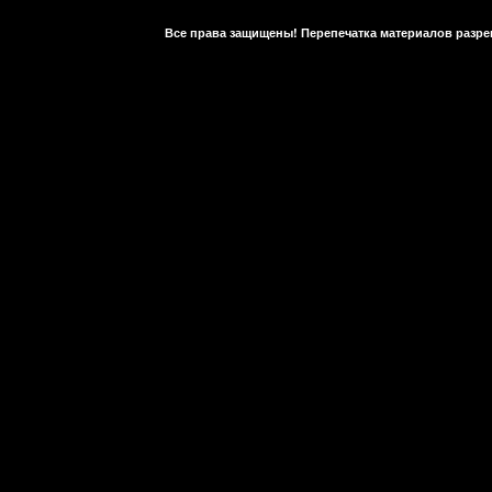
Все права защищены! Перепечатка материалов разре