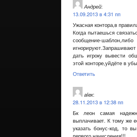
Андрей
:
13.09.2013 в 4:31 пп
Ужасная контора,в правил
Когда пытаешься связать
сообщение-шаблон,
игнорируют.Запрашивают
дать игроку вывести об
этой конторе,уйдёте в убы
Ответить
alex
:
28.11.2013 в 12:38 пп
Бк леон самая надежн
выплачивает. К тому же е
указать бонус-код, то в
первого начисления!!!