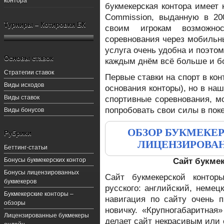
букмекерская контора имеет
Commission, выданную в 20
Турниры – Котировки БК
своим игрокам возможно
соревнования через мобильные
услуга очень удобна и поэтом
Основы ставок
каждым днём всё больше и б
Стратегии ставок
Первые ставки на спорт в кон
Виды исходов
основания конторы), но в наш
Виды ставок
спортивные соревнования, мо
Виды бонусов
попробовать свои силы в поке
ОБЗОР БУКМЕКЕР
Рубрики
ЛИЦЕНЗИРОВАН
Беттинг-статьи
Бонусы букмекерских контор
Сайт букме
Бонусы лицензированных
Сайт букмекерской контор
букмекеров
русского: английский, немец
Букмекерские конторы –
навигация по сайту очень 
обзоры
новичку. «Крупногабаритная»
Лицензированные букмекеры
делает сайт некрасивым или с
онлайн