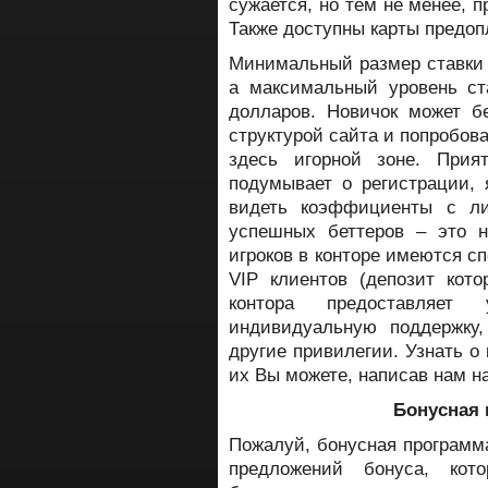
сужается, но тем не менее, п
Также доступны карты предоп
Минимальный размер ставки с
а максимальный уровень ст
долларов. Новичок может б
структурой сайта и попробов
здесь игорной зоне. Прия
подумывает о регистрации, 
видеть коэффициенты с ли
успешных беттеров – это н
игроков в конторе имеются с
VIP клиентов (депозит кот
контора предоставляет
индивидуальную поддержку
другие привилегии. Узнать о
их Вы можете, написав нам на
Бонусная 
Пожалуй, бонусная программ
предложений бонуса, ко