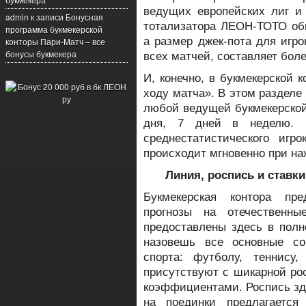
ведущих европейских лиг и
admin
к записи
Бонусная
тотализатора ЛЕОН-ТОТО обы
программа букмекерской
а размер джек-пота для игро
конторы Пари-Матч – все
бонусы букмекера
всех матчей, составляет бол
И, конечно, в букмекерской 
ходу матча». В этом разделе (
любой ведущей букмекерской 
дня, 7 дней в неделю. 
среднестатистического игр
происходит мгновенно при на
Линия, роспись и ставки
Букмекерская контора пр
прогнозы на отечественны
предоставлены здесь в пол
назовешь все основные с
спорта: футболу, теннису
присутствуют с шикарной ро
коэффициентами. Роспись зде
на поединки предлагается