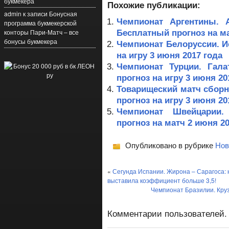
букмекера
Похожие публикации:
admin
к записи
Бонусная
Чемпионат Аргентины. 
программа букмекерской
конторы Пари-Матч – все
Бесплатный прогноз на м
бонусы букмекера
Чемпионат Белоруссии. И
на игру 3 июня 2017 года
Чемпионат Турции. Гала
прогноз на игру 3 июня 20
Товарищеский матч сборн
прогноз на игру 3 июня 20
Чемпионат Швейцарии.
прогноз на матч 2 июня 20
Опубликовано в рубрике
Нов
«
Сегунда Испании. Жирона – Сарагоса: н
выставила коэффициент больше 3,5!
Чемпионат Бразилии. Круз
Комментарии пользователей.