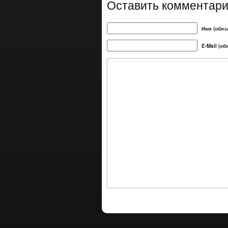
Оставить комментар
Имя (обяз
E-Mail (о