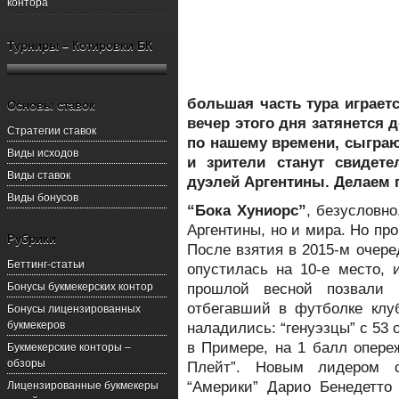
Турниры – Котировки БК
большая часть тура играет
Основы ставок
вечер этого дня затянется 
Стратегии ставок
по нашему времени, сыграю
Виды исходов
и зрители станут свидет
Виды ставок
дуэлей Аргентины. Делаем п
Виды бонусов
“Бока Хуниорс”
, безусловн
Аргентины, но и мира. Но про
Рубрики
После взятия в 2015-м очеред
Беттинг-статьи
опустилась на 10-е место, 
Бонусы букмекерских контор
прошлой весной позвали 
Бонусы лицензированных
отбегавший в футболке клу
букмекеров
наладились: “генуэзцы” с 53 
Букмекерские конторы –
в Примере, на 1 балл опере
обзоры
Плейт”. Новым лидером с
Лицензированные букмекеры
“Америки” Дарио Бенедетто