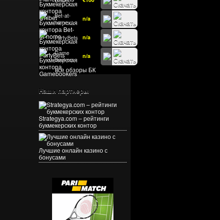
Unibet
Bet-at-
n/a
home
PartyBets
n/a
Game
n/a
Bookers
все обзоры БК
Наши партнеры
Strategya.com – рейтинги
букмекерских контор
Лучшие онлайн казино с
бонусами