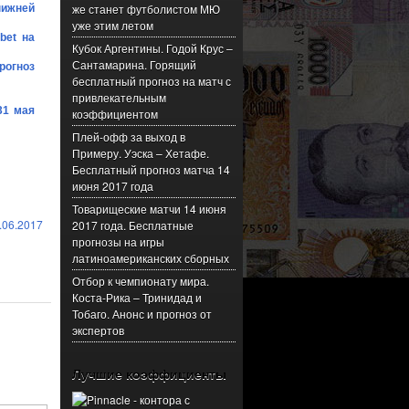
же станет футболистом МЮ
нижней
уже этим летом
bet на
Кубок Аргентины. Годой Крус –
Сантамарина. Горящий
рогноз
бесплатный прогноз на матч с
привлекательным
31 мая
коэффициентом
Плей-офф за выход в
Примеру. Уэска – Хетафе.
Бесплатный прогноз матча 14
июня 2017 года
Товарищеские матчи 14 июня
.06.2017
2017 года. Бесплатные
прогнозы на игры
латиноамериканских сборных
Отбор к чемпионату мира.
Коста-Рика – Тринидад и
Тобаго. Анонс и прогноз от
экспертов
Лучшие коэффициенты