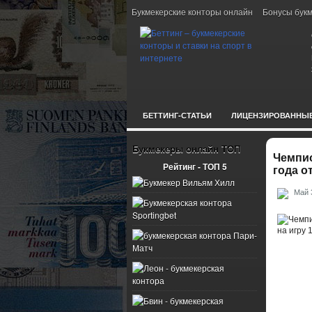
Букмекерские конторы онлайн
Бонусы букм
БЕТТИНГ-СТАТЬИ
ЛИЦЕНЗИРОВАННЫЕ
Букмекеры онлайн ТОП
Чемпио
Рейтинг - ТОП 5
года о
Май 3