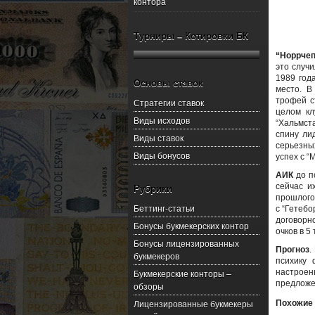
Турниры – Котировки БК
“Норрчеп
это случи
1989 год
Основы ставок
место. В
трофей с
Стратегии ставок
целом кл
Виды исходов
“Хальмста
спину ли
Виды ставок
серьезны
Виды бонусов
успех с “
АИК
до п
сейчас и
Рубрики
прошлого 
Беттинг-статьи
с “Гетебо
договорн
Бонусы букмекерских контор
очков в 5 
Бонусы лицензированных
Прогноз
.
букмекеров
психику 
Букмекерские конторы –
настроен
предлож
обзоры
Лицензированные букмекеры
Похожие 