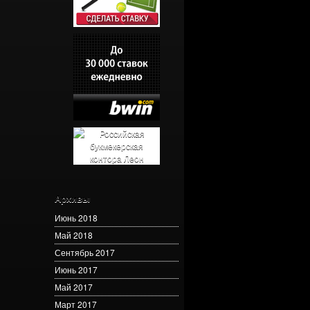
Архивы
Июнь 2018
Май 2018
Сентябрь 2017
Июнь 2017
Май 2017
Март 2017