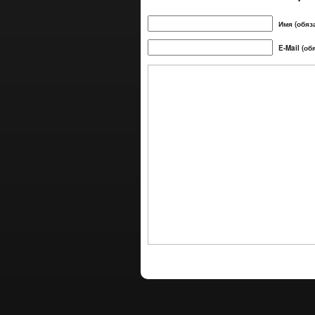
Имя (обяз
E-Mail (о