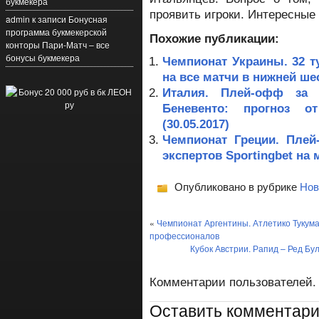
букмекера
проявить игроки. Интересные
admin
к записи
Бонусная
программа букмекерской
Похожие публикации:
конторы Пари-Матч – все
бонусы букмекера
Чемпионат Украины. 32 т
на все матчи в нижней ше
Италия. Плей-офф за
Беневенто: прогноз о
(30.05.2017)
Чемпионат Греции. Плей
экспертов Sportingbet на 
Опубликовано в рубрике
Нов
«
Чемпионат Аргентины. Атлетико Тукума
профессионалов
Кубок Австрии. Рапид – Ред Бу
Комментарии пользователей.
Оставить комментар