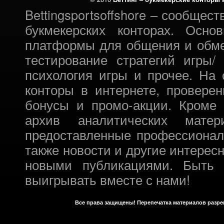
Bettingsportsoffshore – сообщес
букмекерских конторах. Осно
платформы для общения и обме
тестирование стратегий игры/
психология игры и прочее. На
конторы в интернете, провере
бонусы и промо-акции. Кроме 
архив аналитических матер
предоставленные профессионал
также новости и другие интерес
новыми публикациями. Быть
выигрывать вместе с нами!
Все права защищены! Перепечатка материалов разре