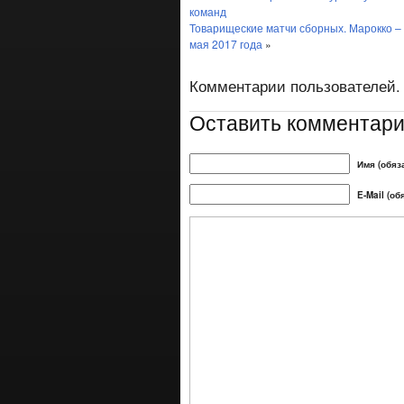
команд
Товарищеские матчи сборных. Марокко –
мая 2017 года
»
Комментарии пользователей.
Оставить комментар
Имя (обяз
E-Mail (о