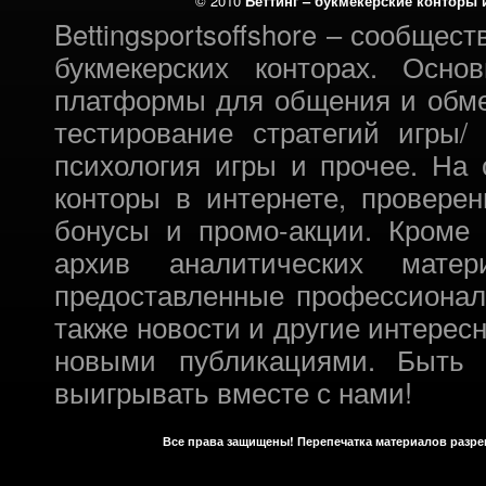
© 2010
Беттинг – букмекерские конторы и
Bettingsportsoffshore – сообщес
букмекерских конторах. Осно
платформы для общения и обме
тестирование стратегий игры/
психология игры и прочее. На
конторы в интернете, провере
бонусы и промо-акции. Кроме 
архив аналитических матер
предоставленные профессионал
также новости и другие интерес
новыми публикациями. Быть
выигрывать вместе с нами!
Все права защищены! Перепечатка материалов разре