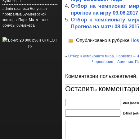
букмекера
Отбор на чемпионат мир
admin
к записи
Бонусная
прогноз на игру 09.06.2017
программа букмекерской
конторы Пари-Матч – все
Отбор к чемпионату мира
бонусы букмекера
Прогноз на матч 08.06.201
Опубликовано в рубрике
Нов
«
Отбор к чемпионату мира. Норвегия – Ч
Черногория – Армения. Пр
Комментарии пользователей.
Оставить комментар
Имя (обяз
E-Mail (о