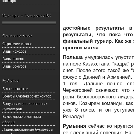
Турниры – Котировки БК
достойные результаты в
результаты, что пока чт
Основы ставок
финальный турнир. Как же 
Стратегии ставок
прогноз матча.
Виды исходов
Польша
умудрилась упустит
Виды ставок
на поле Казахстана, “кадра” 
Виды бонусов
счет. После этого такой же 
фокус с Данией и Арменией, 
Рубрики
1 гол. Дальше пошло сп
Беттинг-статьи
Черногорией означают. что
Бонусы букмекерских контор
роли безоговорочного лидер
очков. Козырем команды, как
Бонусы лицензированных
букмекеров
уже 8 голов, и он уступае
Букмекерские конторы –
Роналду!
обзоры
Румыния
сейчас котируется
Лицензированные букмекеры
ее следующий соперник. На 