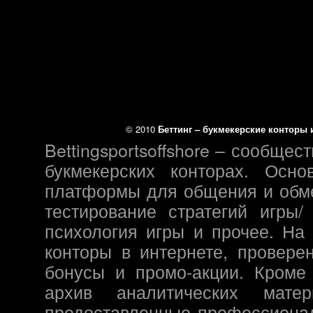
© 2010
Беттинг – букмекерские конторы и
Bettingsportsoffshore – сообще
букмекерских конторах. Осн
платформы для общения и обме
тестирование стратегий игры/
психология игры и прочее. На
конторы в интернете, провере
бонусы и промо-акции. Кроме 
архив аналитических матер
предоставленные профессионал