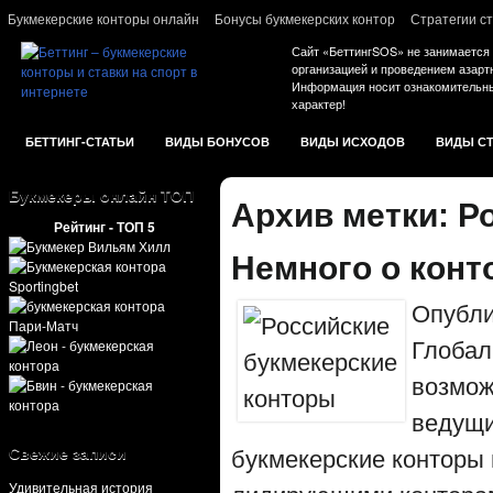
Букмекерские конторы онлайн
Бонусы букмекерских контор
Стратегии ст
Сайт «БеттингSOS» не занимается
организацией и проведением азарт
Информация носит ознакомительн
характер!
БЕТТИНГ-СТАТЬИ
ВИДЫ БОНУСОВ
ВИДЫ ИСХОДОВ
ВИДЫ С
Букмекеры онлайн ТОП
Архив метки:
Р
Рейтинг - ТОП 5
Немного о конт
Опубли
Глобал
возмож
ведущи
букмекерские конторы
Свежие записи
Удивительная история