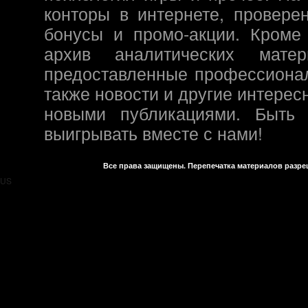
конторы в интернете, провере
бонусы и промо-акции. Кроме 
архив аналитических матер
предоставленные профессионал
также новости и другие интерес
новыми публикациями. Быть
выигрывать вместе с нами!
Все права защищены. Перепечатка материалов разре
US