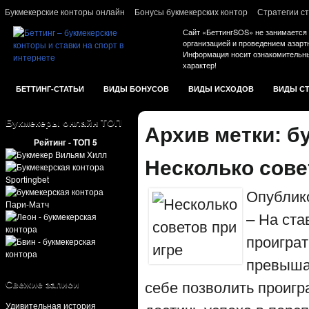
Букмекерские конторы онлайн
Бонусы букмекерских контор
Стратегии ст
Сайт «БеттингSOS» не занимается
организацией и проведением азарт
Информация носит ознакомительн
характер!
БЕТТИНГ-СТАТЬИ
ВИДЫ БОНУСОВ
ВИДЫ ИСХОДОВ
ВИДЫ С
Букмекеры онлайн ТОП
Архив метки:
б
Рейтинг - ТОП 5
Несколько сове
Опублик
– На ста
проиграт
превыша
себе позволить проигр
Свежие записи
Удивительная история