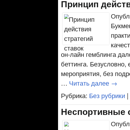
Принцип действ
Опубл
Букме
практ
качес
он-лайн гемблинга дал
беттинга. Безусловно, 
мероприятия, без подр
…
Читать далее
→
Рубрика:
Без рубрики
|
Неспортивные 
Опубл