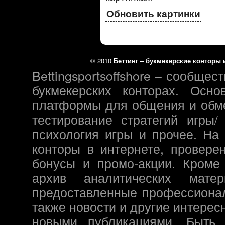
Обновить картинки
© 2010
Беттинг – букмекерские конторы и
Bettingsportsoffshore – сообще
букмекерских конторах. Осн
платформы для общения и обме
тестирование стратегий игры/
психология игры и прочее. На
конторы в интернете, провере
бонусы и промо-акции. Кроме 
архив аналитических матер
предоставленные профессионал
также новости и другие интерес
новыми публикациями. Быть