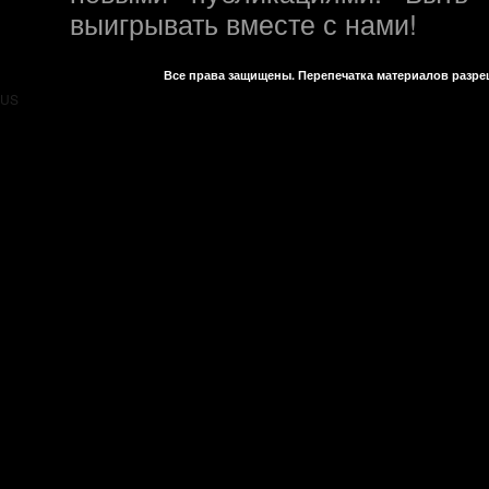
выигрывать вместе с нами!
Все права защищены. Перепечатка материалов разре
US